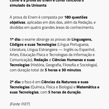
Como é a prova do Enem e como funciona o
simulado da Unisanta
A prova do Enem é composta por
180 questões
objetivas
, aplicadas em dois dias, além da Redação, e
divididas em quatro grandes áreas do conhecimento.
1º dia:
o exame abrange as provas de
Linguagens,
Códigos e suas Tecnologias
(Língua Portuguesa,
Literatura, Língua Estrangeira — Inglês ou Espanhol,
Artes, Educação Física e Tecnologias da Informação e
Comunicação),
Redação
e
Ciências Humanas e suas
Tecnologias
(História, Geografia, Filosofia e Sociologia),
com duração total de
5 horas e 30 minutos
.
2º dia:
o foco é em
Ciências da Natureza e suas
Tecnologias
(Química, Física e Biologia) e
Matemática e
suas Tecnologias
, com
5 horas de duração
.
(Fonte:
INEP)