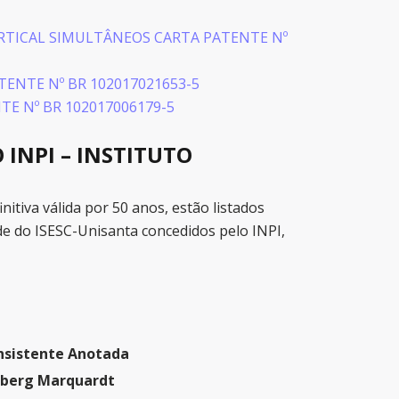
RTICAL SIMULTÂNEOS CARTA PATENTE Nº
ENTE Nº BR 102017021653-5
E Nº BR 102017006179-5
INPI – INSTITUTO
tiva válida por 50 anos, estão listados
e do ISESC-Unisanta concedidos pelo INPI,
nsistente Anotada
nberg Marquardt