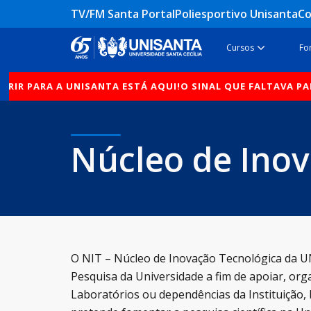
Ir
TV/FM Santa Portal
Poliesportivo Unisanta
Co
para
o
Open Cur
Cursos
Fo
conteúdo
PARA A UNISANTA ESTÁ AQUI!
O SINAL QUE FALTAVA PARA VOC
Núcleo de Inov
O NIT – Núcleo de Inovação Tecnológica da UN
Pesquisa da Universidade a fim de apoiar, or
Laboratórios ou dependências da Instituição