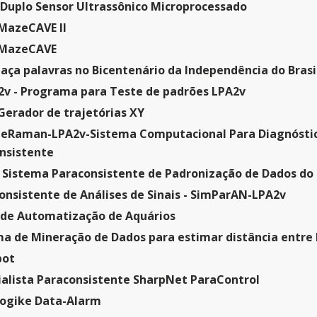
Duplo Sensor Ultrassônico Microprocessado
 MazeCAVE II
 MazeCAVE
aça palavras no Bicentenário da Independência do Brasi
v - Programa para Teste de padrões LPA2v
erador de trajetórias XY
eRaman-LPA2v-Sistema Computacional Para Diagnóstico 
nsistente
istema Paraconsistente de Padronização de Dados do
onsistente de Análises de Sinais - SimParAN-LPA2v
a de Automatização de Aquários
ema de Mineração de Dados para estimar distância entre
bot
ialista Paraconsistente SharpNet ParaControl
ogike Data-Alarm