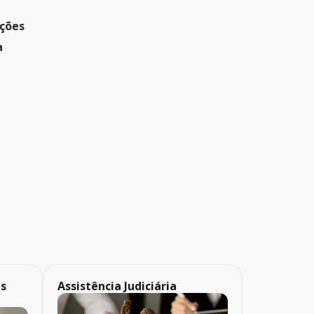
Ações
a
as
Assistência Judiciária