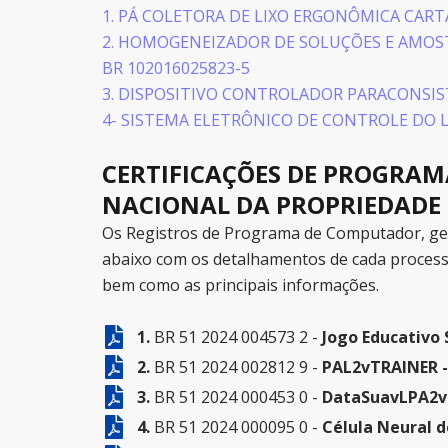
1. PÁ COLETORA DE LIXO ERGONÔMICA CART
2. HOMOGENEIZADOR DE SOLUÇÕES E AMOS
BR 102016025823-5
3. DISPOSITIVO CONTROLADOR PARACONSIS
4- SISTEMA ELETRÔNICO DE CONTROLE DO L
CERTIFICAÇÕES DE PROGRAM
NACIONAL DA PROPRIEDADE 
Os Registros de Programa de Computador, gera
abaixo com os detalhamentos de cada processo
bem como as principais informações.
1.
BR 51 2024 004573 2 -
Jogo Educativo
2.
BR 51 2024 002812 9 -
PAL2vTRAINER - 
3.
BR 51 2024 000453 0 -
DataSuavLPA2v 
4.
BR 51 2024 000095 0 -
Célula Neural 