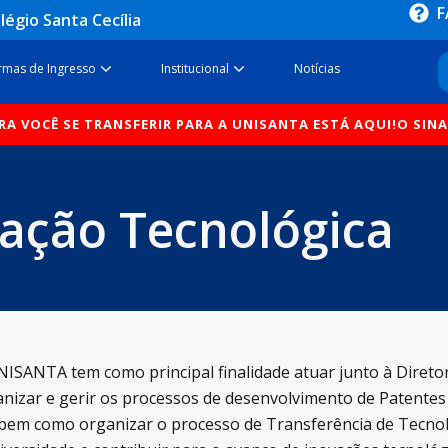
F
légio Santa Cecília
sos
Open Formas de Ingresso
Open Institucional
rmas de Ingresso
Institucional
Notícias
Ê SE TRANSFERIR PARA A UNISANTA ESTÁ AQUI!
O SINAL QUE
ação Tecnológica
ISANTA tem como principal finalidade atuar junto à Diretor
ganizar e gerir os processos de desenvolvimento de Patente
, bem como organizar o processo de Transferência de Tecno