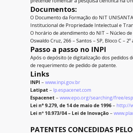
pretende fomentar a pesquisa científica na Un
Documentos:
O Documento da Formação do NIT UNISANTA foi 
Institucional de Propriedade Intelectual e Tr
O horário de atendimento do NIT – Núcleo de 
Oswaldo Cruz, 266 – Santos – SP, Bloco C – 2º
Passo a passo no INPI
Após o depósito (e digitalização dos pedidos d
de requerimento de pedido de patente.
Links
INPI
–
www.inpi.gov.br
Latipat
–
lp.espacenet.com
Espacenet
–
www.epo.org/searching/free/esp
Lei n° 9.279, de 14 de maio de 1996
–
http://
Lei nº 10.973/04 – Lei de Inovação
–
www.plan
PATENTES CONCEDIDAS PELO