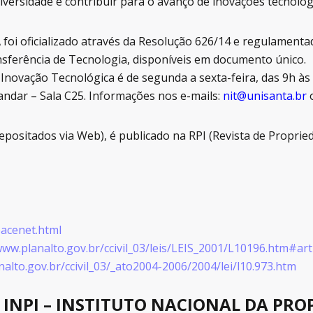
iversidade e contribuir para o avanço de inovações tecnológ
oficializado através da Resolução 626/14 e regulamentado 
ansferência de Tecnologia, disponíveis em documento único.
Inovação Tecnológica é de segunda a sexta-feira, das 9h às
 andar – Sala C25. Informações nos e-mails:
nit@unisanta.br
epositados via Web), é publicado na RPI (Revista de Propried
acenet.html
www.planalto.gov.br/ccivil_03/leis/LEIS_2001/L10196.htm#ar
alto.gov.br/ccivil_03/_ato2004-2006/2004/lei/l10.973.htm
 INPI – INSTITUTO NACIONAL DA PRO