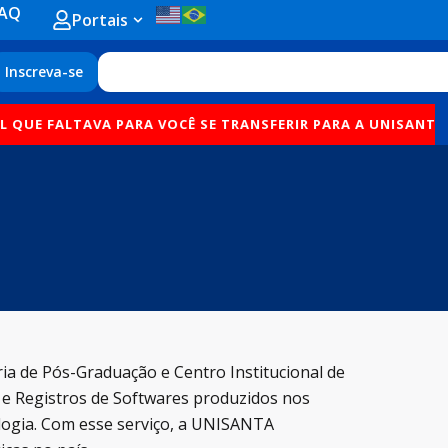
AQ
Open Portais
Portais
Search
Inscreva-se
 FALTAVA PARA VOCÊ SE TRANSFERIR PARA A UNISANTA ESTÁ 
ia de Pós-Graduação e Centro Institucional de
s e Registros de Softwares produzidos nos
logia. Com esse serviço, a UNISANTA