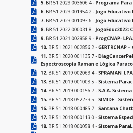
5.
BR 51 2023 003606 4 -
Programa Para 
6.
BR 51 2023 001954 2 -
Jogo Educativo
7.
BR 51 2023 001093 6 -
Jogo Educativo
8.
BR 51 2022 000031 8 -
JogoEduc2022: C
9.
BR 51 2021 002858 9 -
ProgCNAP- LPA2
10.
BR 51 2021 002856 2 -
GERTRCNAP – G
11.
BR 51 2020 001135 7 -
DiagCancerPel
Espectroscopia Raman e Lógica Paraco
12.
BR 51 2019 002063 4 -
SPRAMAN_LPA S
13.
BR 51 2019 001003 5 -
Sistema Parac
14.
BR 51 2019 000156 7 -
S.A.A. Sistem
15.
BR 51 2018 052233 5 -
SIMIDE - Sist
16.
BR 51 2018 000485 7 -
Santana Chat
17.
BR 51 2018 000113 0 -
Sistema Espec
18.
BR 51 2018 000058 4 -
Sistema ParaL