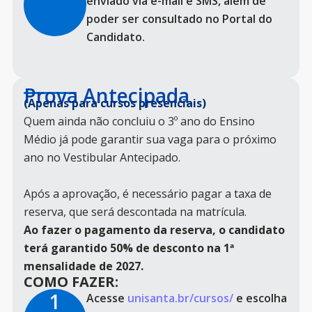
enviado via e-mail e SMS, além de
poder ser consultado no Portal do
Candidato.
Prova Antecipada
(Apenas para cursos presenciais)
Quem ainda não concluiu o 3º ano do Ensino
Médio já pode garantir sua vaga para o próximo
ano no Vestibular Antecipado.
Após a aprovação, é necessário pagar a taxa de
reserva, que será descontada na matrícula.
Ao fazer o pagamento da reserva, o candidato
terá garantido 50% de desconto na 1ª
mensalidade de 2027.
COMO FAZER:
1
Acesse
unisanta.br/cursos/
e escolha