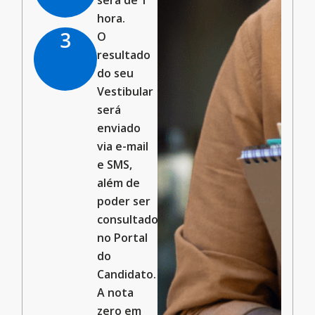
hora.
3
O
resultado
do seu
Vestibular
será
enviado
via e-mail
e SMS,
além de
poder ser
consultado
no Portal
do
Candidato.
A nota
zero em