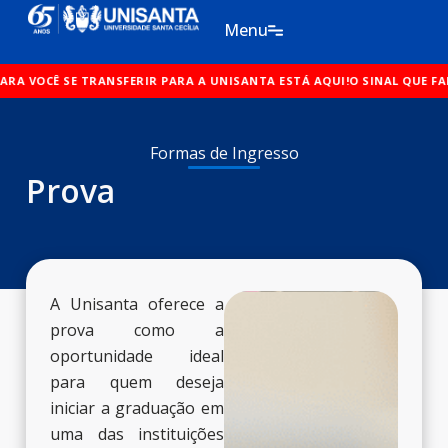
Ir
Menu
para
o
FERIR PARA A UNISANTA ESTÁ AQUI!
conteúdo
O SINAL QUE FALTAVA PARA VOCÊ S
Formas de Ingresso
Prova
A Unisanta oferece a
prova como a
oportunidade ideal
para quem deseja
iniciar a graduação em
uma das instituições