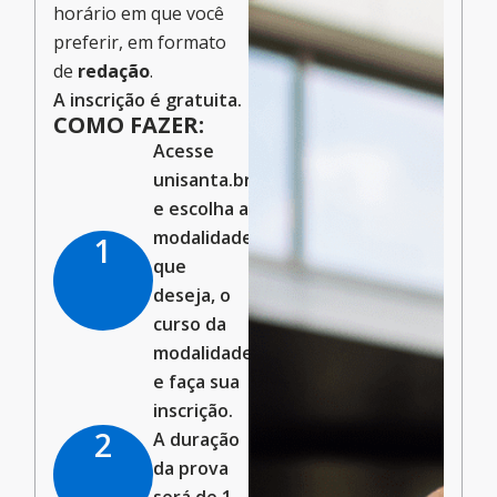
horário em que você
preferir, em formato
de
redação
.
A inscrição é gratuita.
COMO FAZER:
Acesse
unisanta.br/cursos/
e escolha a
modalidade
1
que
deseja, o
curso da
modalidade
e faça sua
inscrição.
2
A duração
da prova
será de 1