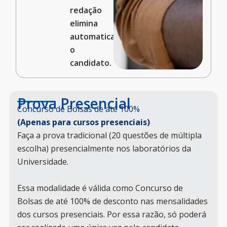
redação
elimina
automaticamente
o
candidato.
Prova Presencial
Concurso de Bolsas de até 100%
(Apenas para cursos presenciais)
Faça a prova tradicional (20 questões de múltipla
escolha) presencialmente nos laboratórios da
Universidade.
Essa modalidade é válida como Concurso de
Bolsas de até 100% de desconto nas mensalidades
dos cursos presenciais. Por essa razão, só poderá