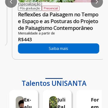
Especialização
|
Pós-graduação
Presencial
Reflexões da Paisagem no Tempo
e Espaço e as Posturas do Projeto
de Paisagismo Contemporâneo
Mensalidade a partir de
R$
443
Saiba mais
Talentos UNISANTA​
e
Ex-
Juliana
Formad
ro,
aluno
Pallin,
em