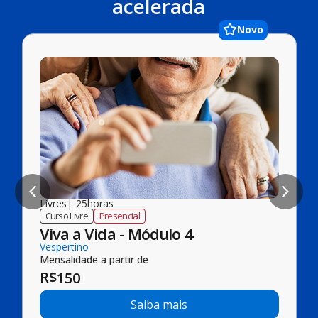
acelerada
Novo
Livres
|
25
horas
Curso Livre
Presencial
Viva a Vida - Módulo 4
Vespertino
Mensalidade a partir de
R$
150
Saiba mais