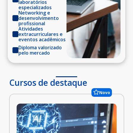
laboratórios
especializados
Networking e
desenvolvimento
profissional
Atividades
extracurriculares e
eventos acadêmicos
Diploma valorizado
pelo mercado
Cursos de destaque
Novo