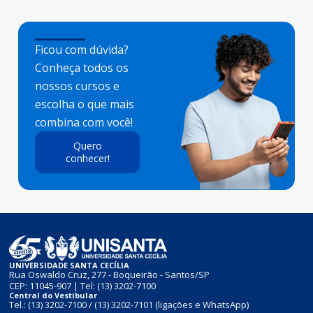
2021,
da
Andressa
multinacional
a
Henrique
Universidade
Aricieri,
Vivo
Miguel
Santa
ex-
Ficou com dúvida?
construiu
Cecília
aluna
Conheça todos os
vo,
uma
–
do
nossos cursos e
do
trajetória
Unisanta,
curso
escolha o que mais
profissional
trabalha
de
combina com você!
idade
marcada
atualmente
Jornalismo
Quero
por
como
da
conhecer!
ganda
desafios
Analista
Universida
na
Júnior
Santa
ta
comunicação
de
Cecília
pública.
Segurança
(Unisanta),
Atualmente,
da
foi
e
ele
Informação
reconhecid
ocupa
na
no
UNIVERSIDADE SANTA CECÍLIA
Rua Oswaldo Cruz, 277 - Boqueirão - Santos/SP
o
o
Vivo.
Prêmio
CEP: 11045-907 | Tel:
(13) 3202-7100
Central do Vestibular
a
cargo
Marca
Ecos
Tel.:
(13) 3202-7100
/
(13) 3202-7101
(ligações e WhatsApp)