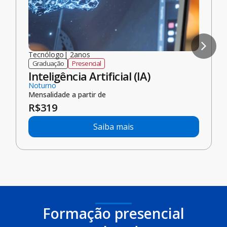
Tecnólogo
|
2
anos
Graduação
Presencial
Inteligência Artificial (IA)
Noturno
Mensalidade a partir de
R$
319
Saiba mais
Formação presencial