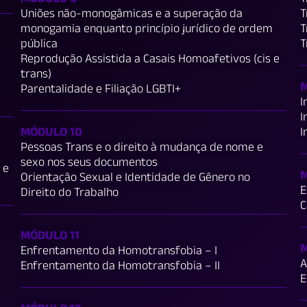
Uniões não-monogâmicas e a superação da
T
monogamia enquanto princípio jurídico de ordem
T
pública
T
Reprodução Assistida a Casais Homoafetivos (cis e
trans)
M
Parentalidade e Filiação LGBTI+
I
I
MÓDULO 10
I
Pessoas Trans e o direito à mudança de nome e
sexo nos seus documentos
 e
M
Orientação Sexual e Identidade de Gênero no
E
Direito do Trabalho
C
MÓDULO 11
M
Enfrentamento da Homotransfobia – I
A
Enfrentamento da Homotransfobia – II
E