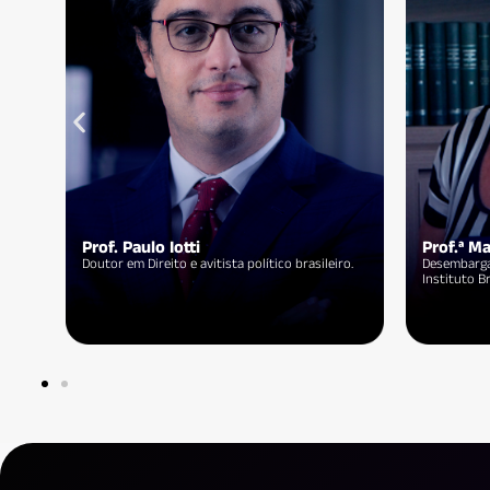
Prof.ª Jaqueline Gomes
Prof.ª S
Pesquisadora-
líder do ODARA – Grupo Interdisc. de Pesquisa
Especialist
em Cultura, Ident. e Diversidade.
Adolescent