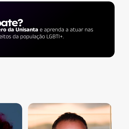
bate?
ero da Unisanta
e aprenda a atuar nas
reitos da população LGBTI+.