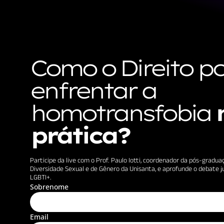
Como o Direito p
enfrentar a
homotransfobia
prática?
Participe da live com o Prof. Paulo Iotti, coordenador da pós-grad
Diversidade Sexual e de Gênero da Unisanta, e aprofunde o debate ju
LGBTI+.
Sobrenome
Email