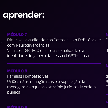
i aprender:
MÓDULO 7
M
Direito à sexualidade das Pessoas com Deficiência e
P
o e
com Neurodivergências
H
Velhices LGBTI+. O direito à sexualidade e à
d
identidade de gênero da pessoa LGBTI+ idosa
M
MÓDULO 8
H
Famílias Homoafetivas
d
Uniões não-monogâmicas e a superação da
B
monogamia enquanto princípio jurídico de ordem
E
pública
M
MÓDULO 9
T