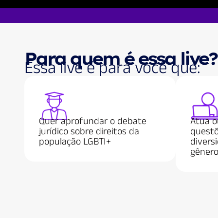
Para quem é essa live?
Essa live é para você que:
Quer aprofundar o debate
Atua o
jurídico sobre direitos da
questõ
população LGBTI+
divers
gênero