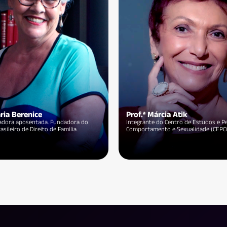
ilvana do Monte
Prof.ª Alice Bianchini
a em Direito Especial da Criança e do
Conselheira Federal da OAB/Nacional
e.
Paulo