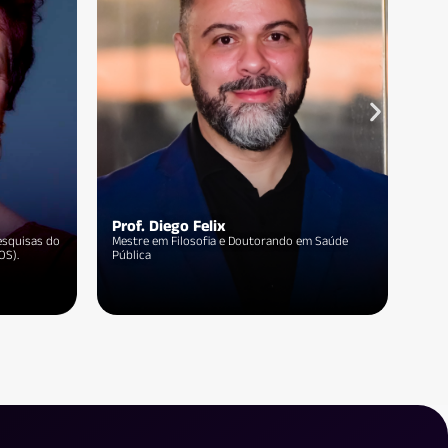
Prof.ª Debora Malheiros
Pro
 por São
Especialista em Saúde Pública e Educação em
Dout
Direitos Humanos.