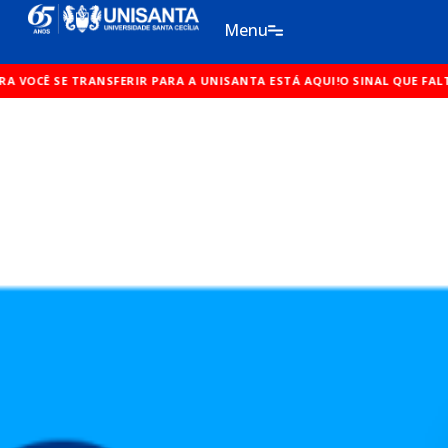
Ir
Menu
para
o
RANSFERIR PARA A UNISANTA ESTÁ AQUI!
conteúdo
O SINAL QUE FALTAVA PARA VO