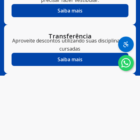
Saiba mais
Transferência
Aproveite descontos utilizando suas disciplinas já
cursadas
Saiba mais
2ª Graduação
Quem já possui diploma superior pode iniciar
uma 2ª graduação sem vestibular.
Saiba mais
Clique aqui
para escolher seu curso e realizar sua
inscrição