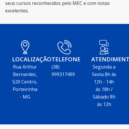
seus cursos reconhecidos pelo MEC e com notas
excelentes.
LOCALIZAÇÃO
TELEFONE
ATENDIMEN
Rua Arthur
(38)
Segunda a
Bernardes,
999317499
Sexta 8h às
520 Centro,
12h - 14h
Porteirinha
às 18h /
- MG
Sábado 8h
às 12h