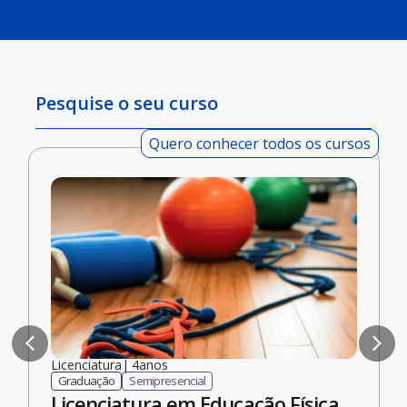
Quero conhecer todos os cursos
Novo
Licenciatura
|
4
anos
Graduação
Semipresencial
Licenciatura em Educação Física