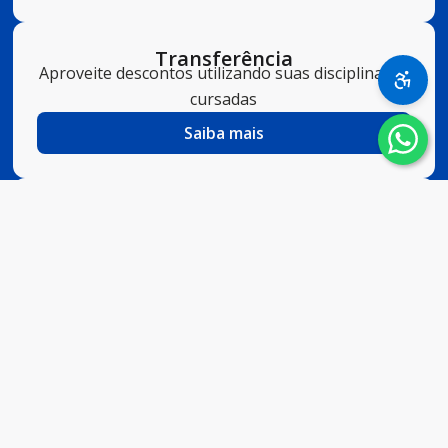
Transferência
Aproveite descontos utilizando suas disciplinas já
cursadas
Saiba mais
2ª Graduação
Quem já possui diploma superior pode iniciar
uma 2ª graduação sem vestibular.
Saiba mais
Clique aqui
para escolher seu curso e realizar sua
inscrição