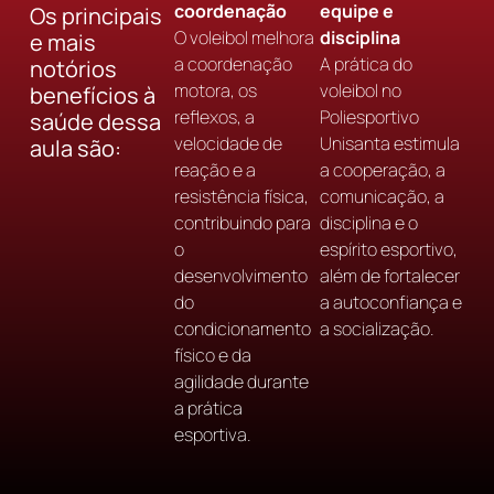
coordenação
equipe e
Os principais
O voleibol melhora
disciplina
e mais
a coordenação
A prática do
notórios
motora, os
voleibol no
benefícios à
reflexos, a
Poliesportivo
saúde dessa
velocidade de
Unisanta estimula
aula são:
reação e a
a cooperação, a
resistência física,
comunicação, a
contribuindo para
disciplina e o
o
espírito esportivo,
desenvolvimento
além de fortalecer
do
a autoconfiança e
condicionamento
a socialização.
físico e da
agilidade durante
a prática
esportiva.