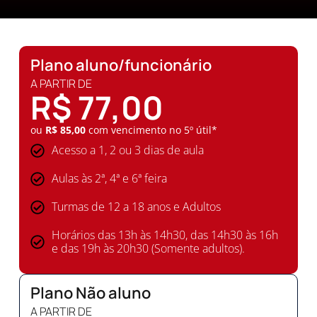
Plano aluno/funcionário
A PARTIR DE
R$ 77,00
ou
R$ 85,00
com vencimento no 5º útil*
Acesso a 1, 2 ou 3 dias de aula
Aulas às 2ª, 4ª e 6ª feira
Turmas de 12 a 18 anos e Adultos
Horários das 13h às 14h30, das 14h30 às 16h
e das 19h às 20h30 (Somente adultos).
Plano Não aluno
A PARTIR DE