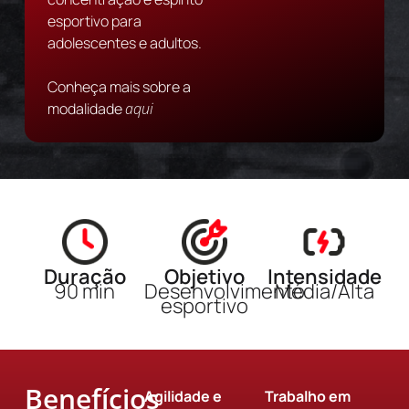
esportivo para
adolescentes e adultos.
Conheça mais sobre a
modalidade
aqui
Duração
Objetivo
Intensidade
90 min
Desenvolvimento
Média/Alta
esportivo
Benefícios
Agilidade e
Trabalho em