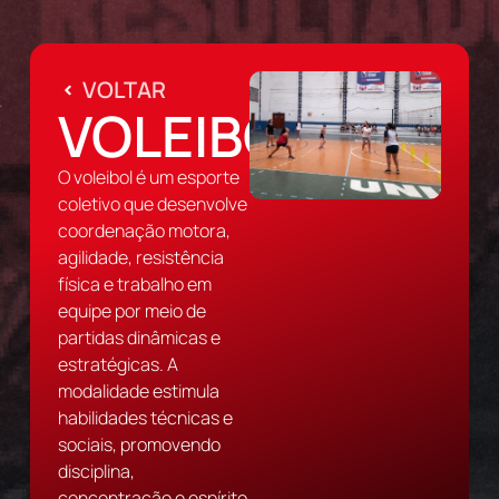
VOLTAR
VOLEIBOL
O voleibol é um esporte
coletivo que desenvolve
coordenação motora,
agilidade, resistência
física e trabalho em
equipe por meio de
partidas dinâmicas e
estratégicas. A
modalidade estimula
habilidades técnicas e
sociais, promovendo
disciplina,
concentração e espírito