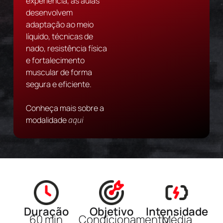
experiência, as aulas
desenvolvem
adaptação ao meio
líquido, técnicas de
nado, resistência física
e fortalecimento
muscular de forma
segura e eficiente.
Conheça mais sobre a
modalidade
aqui
Duração
Objetivo
Intensidade
60 min
Condicionamento
Média