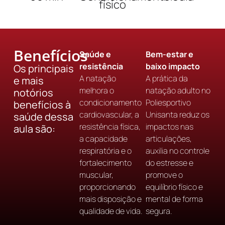
físico
Benefícios
Saúde e
Bem-estar e
resistência
baixo impacto
Os principais
A natação
A prática da
e mais
melhora o
natação adulto no
notórios
condicionamento
Poliesportivo
benefícios à
cardiovascular, a
Unisanta reduz os
saúde dessa
resistência física,
impactos nas
aula são:
a capacidade
articulações,
respiratória e o
auxilia no controle
fortalecimento
do estresse e
muscular,
promove o
proporcionando
equilíbrio físico e
mais disposição e
mental de forma
qualidade de vida.
segura.