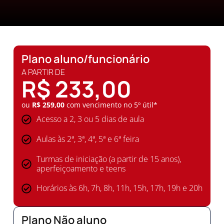
Plano aluno/funcionário
A PARTIR DE
R$ 233,00
ou
R$ 259,00
com vencimento no 5º útil*
Acesso a 2, 3 ou 5 dias de aula
Aulas às 2ª, 3ª, 4ª, 5ª e 6ª feira
Turmas de iniciação (a partir de 15 anos),
aperfeiçoamento e teens
Horários às 6h, 7h, 8h, 11h, 15h, 17h, 19h e 20h
Plano Não aluno