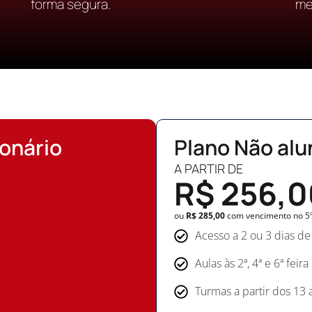
forma segura.
me
ionário
Plano Não alu
A PARTIR DE
R$ 256,0
ou
R$ 285,00
com vencimento no 5º 
Acesso a 2 ou 3 dias de
Aulas às 2ª, 4ª e 6ª feira
Turmas a partir dos 13 