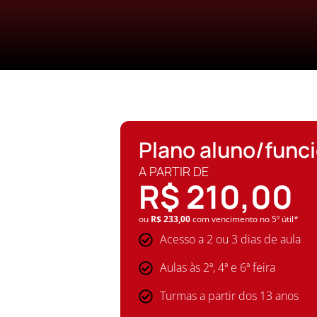
Plano aluno/func
A PARTIR DE
R$ 210,00
ou
R$ 233,00
com vencimento no 5º útil*
Acesso a 2 ou 3 dias de aula
Aulas às 2ª, 4ª e 6ª feira
Turmas a partir dos 13 anos