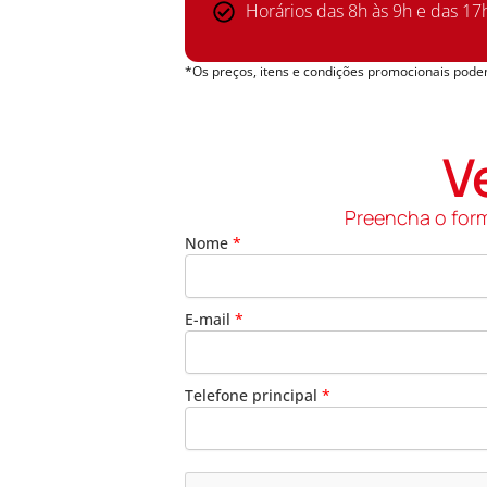
Horários das 8h às 9h e das 17
*Os preços, itens e condições promocionais podem
V
Preencha o form
Nome
*
E-mail
*
Telefone principal
*