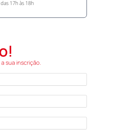
 das 17h às 18h
o!
a sua inscrição.