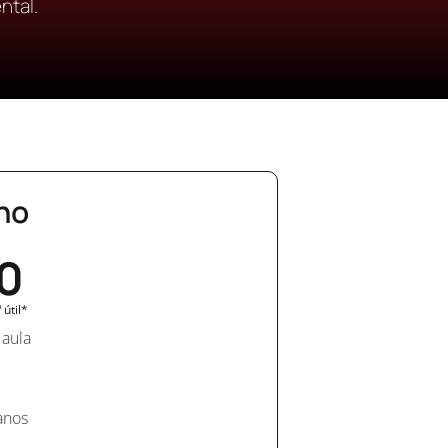
ntal.
no
0
útil*
 aula
anos