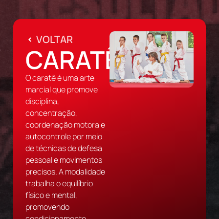
VOLTAR
CARATÊ
O caratê é uma arte
marcial que promove
disciplina,
concentração,
coordenação motora e
autocontrole por meio
de técnicas de defesa
pessoal e movimentos
precisos. A modalidade
trabalha o equilíbrio
físico e mental,
promovendo
condicionamento,