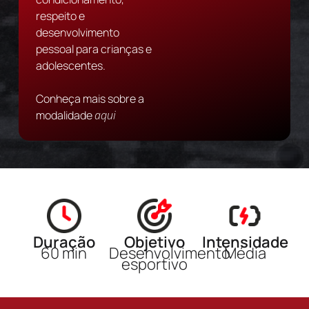
respeito e
desenvolvimento
pessoal para crianças e
adolescentes.
Conheça mais sobre a
modalidade
aqui
Duração
Objetivo
Intensidade
60 min
Desenvolvimento
Média
esportivo