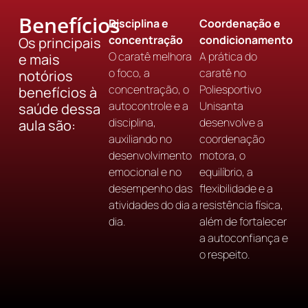
Benefícios
Disciplina e
Coordenação e
concentração
condicionamento
Os principais
O caratê melhora
A prática do
e mais
o foco, a
caratê no
notórios
concentração, o
Poliesportivo
benefícios à
autocontrole e a
Unisanta
saúde dessa
disciplina,
desenvolve a
aula são:
auxiliando no
coordenação
desenvolvimento
motora, o
emocional e no
equilíbrio, a
desempenho das
flexibilidade e a
atividades do dia a
resistência física,
dia.
além de fortalecer
a autoconfiança e
o respeito.