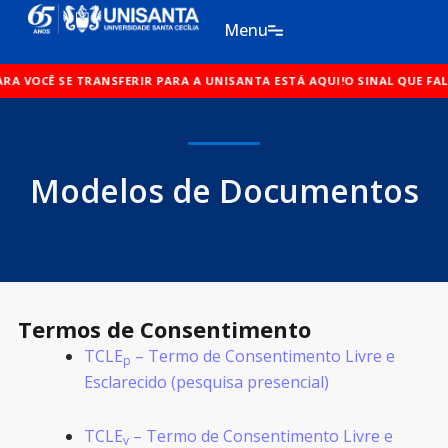
Ir
Menu
para
o
ANSFERIR PARA A UNISANTA ESTÁ AQUI!
conteúdo
O SINAL QUE FALTAVA PARA VOC
Modelos de Documentos
Termos de Consentimento
TCLE
– Termo de Consentimento Livre e
p
Esclarecido (pesquisa presencial)
TCLE
– Termo de Consentimento Livre e
v