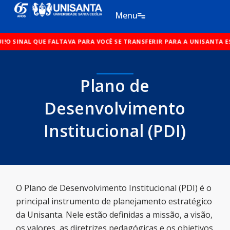
Ir
Menu
para
o
NAL QUE FALTAVA PARA VOCÊ SE TRANSFERIR PARA A UNISANTA ESTÁ AQ
conteúdo
Plano de
Desenvolvimento
Institucional (PDI)
O Plano de Desenvolvimento Institucional (PDI) é o
principal instrumento de planejamento estratégico
da Unisanta. Nele estão definidas a missão, a visão,
os valores, as diretrizes pedagógicas e os objetivos