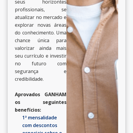
seus horizontes
profissionais, se
atualizar no mercado e
explorar novas áreas
do conhecimento. Uma
chance única para
valorizar ainda mais
seu currículo e investir
no futuro com
segurança e
credibilidade.
Aprovados GANHAM
os seguintes
benefícios:​​
1ª mensalidade
com descontos
especiais sobre o