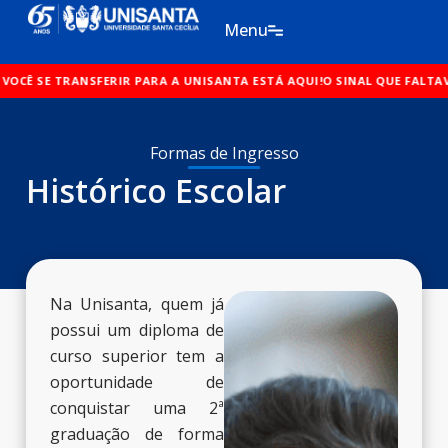
Ir
Menu
para
o
SFERIR PARA A UNISANTA ESTÁ AQUI!
conteúdo
O SINAL QUE FALTAVA PARA VOCÊ 
Formas de Ingresso
Histórico Escolar
Na Unisanta, quem já
possui um diploma de
curso superior tem a
oportunidade de
conquistar uma 2ª
graduação de forma