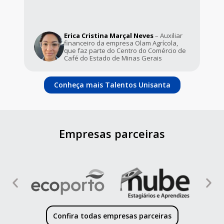
maneira que um curso presenc
ina Marçal Neves
– Auxiliar
Juciene Pereira
– 1º lugar
a empresa Olam Agrícola,
para docência na ETEC – Es
e do Centro do Comércio de
de Praia Grande
do de Minas Gerais
Conheça mais Talentos Unisanta
Empresas parceiras
Confira todas empresas parceiras