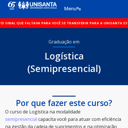
Ir
Menu
para
o
 FALTAVA PARA VOCÊ SE TRANSFERIR PARA A UNISANTA ESTÁ AQUI!
conteúdo
O SI
Graduação em
Logística
(Semipresencial)
Por que fazer este curso?
O curso de Logística na modalidade
semipresencial
capacita você para atuar com eficiência
na gestão da cadeia de suprimentos e na otimização