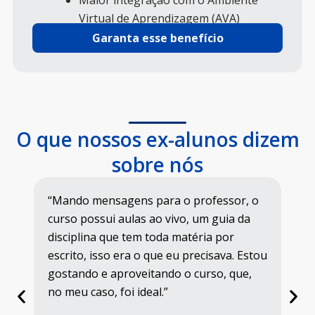
Maior integração com o Ambiente
Virtual de Aprendizagem (AVA)
Garanta esse benefício
O que nossos ex-alunos dizem
sobre nós
 para o professor, o
“O aluno pode fazer o curso e
 ao vivo, um guia da
precisará vir à Universidade p
 toda matéria por
provas. Ele tem todo o apoio 
 que eu precisava. Estou
professores e tutores, poderá
itando o curso, que,
dúvidas e utilizar os materiais
eal.”
desse ambiente. Isso dá condi
que ele faça o curso complet