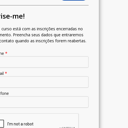
ise-me!
 curso está com as inscrições encerradas no
ento. Preencha seus dados que entraremos
contato quando as inscrições forem reabertas.
me
*
ail
*
efone