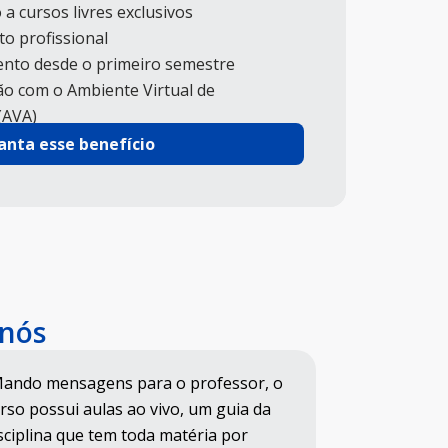
 a cursos livres exclusivos
o profissional
nto desde o primeiro semestre
ão com o Ambiente Virtual de
(AVA)
anta esse benefício
 nós
ando mensagens para o professor, o
“O aluno pode
rso possui aulas ao vivo, um guia da
precisará vir
sciplina que tem toda matéria por
provas. Ele t