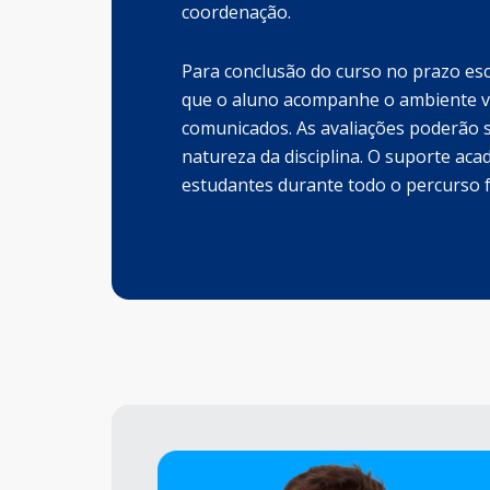
coordenação.
Para conclusão do curso no prazo esco
que o aluno acompanhe o ambiente vi
comunicados. As avaliações poderão s
natureza da disciplina. O suporte aca
estudantes durante todo o percurso 