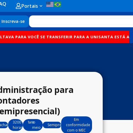
AQ
Open Portais
Portais
Search
Inscreva-se
RA VOCÊ SE TRANSFERIR PARA A UNISANTA ESTÁ AQUI!
O SINA
dministração para
ontadores
Semipresencial)
Em
3200
1.5
ano
e
acharelado
Semipresencial
conformidade
horas
meio
com o MEC