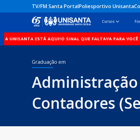
Ir
TV/FM Santa Portal
Poliesportivo Unisanta
Co
para
o
Open Cur
Cursos
Fo
conteúdo
ANTA ESTÁ AQUI!
O SINAL QUE FALTAVA PARA VOCÊ SE TRANS
Graduação em
Administração
Contadores (Se