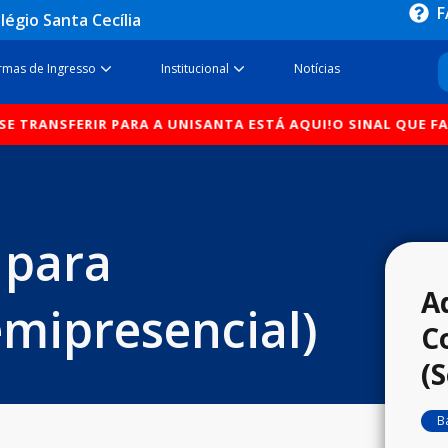
F
légio Santa Cecília
sos
Open Formas de Ingresso
Open Institucional
rmas de Ingresso
Institucional
Notícias
FERIR PARA A UNISANTA ESTÁ AQUI!
O SINAL QUE FALTAVA PA
 para
A
mipresencial)
C
(
B