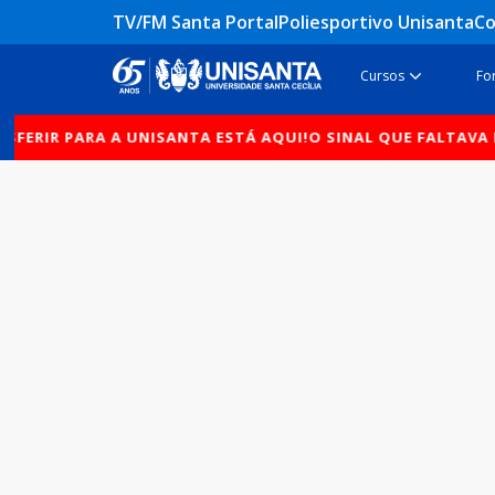
Ir
TV/FM Santa Portal
Poliesportivo Unisanta
Co
para
o
Open Cur
Cursos
Fo
conteúdo
SFERIR PARA A UNISANTA ESTÁ AQUI!
O SINAL QUE FALTAVA P