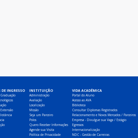
 DE INGRESSO
INSTITUIÇÃO
VIDA ACADÊMICA
 Graduação
Administração
Portal do Aluno
nológicos
Avaliação
Acesso ao AVA
ação
Localização
Biblioteca
 Extensão
Missão
Consultar Diplomas Registrados
Distância
Seja um Parceiro
Relacionamento e Novos Mercados / Parceiros
cia
Polos
Empresa - Divulgue sua Vaga / Estágio
ção
Quero Receber Informações
Egressos
Agende sua Visita
Internacionalização
Política de Privacidade
NDC - Gestão de Carreiras