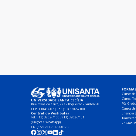
FORMAS
Cursos de
Cursos Tec
UNIVERSIDADE SANTA CECÍLIA
Pós-Gradu
Rua Oswaldo Cruz, 277 - Boqueirão - Santos/SP
Cursos de
CEP: 11045-907 | Tel:
(13) 3202-7100
Central do Vestibular
Ensino a 
Tel.:
(13) 3202-7100
/
(13) 3202-7101
Transferên
(ligações e WhatsApp)
2ª Gradua
CNPJ: 58.251.711/0001-19