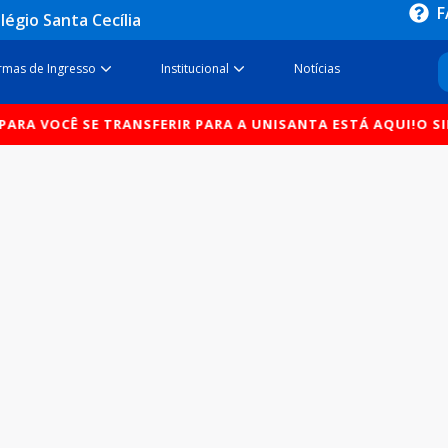
F
légio Santa Cecília
sos
Open Formas de Ingresso
Open Institucional
rmas de Ingresso
Institucional
Notícias
ARA VOCÊ SE TRANSFERIR PARA A UNISANTA ESTÁ AQUI!
O SI