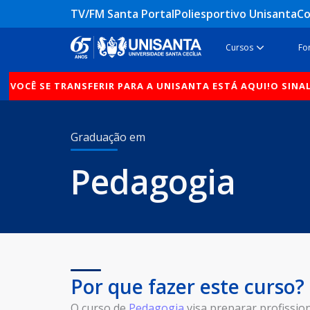
Ir
TV/FM Santa Portal
Poliesportivo Unisanta
Co
para
o
Open Cur
Cursos
Fo
conteúdo
 SE TRANSFERIR PARA A UNISANTA ESTÁ AQUI!
O SINAL QUE F
Graduação em
Pedagogia
Por que fazer este curso?
O curso de
Pedagogia
visa preparar profissio