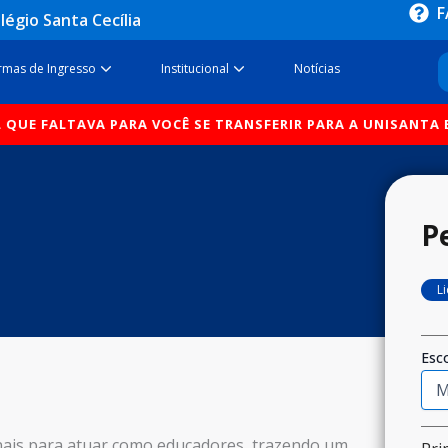
F
légio Santa Cecília
sos
Open Formas de Ingresso
Open Institucional
rmas de Ingresso
Institucional
Notícias
ALTAVA PARA VOCÊ SE TRANSFERIR PARA A UNISANTA ESTÁ A
P
L
Esco
nais para atuar como educadores, trazendo um