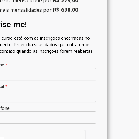
meira mensalidade por
R$ 698,00
ais mensalidades por
ise-me!
 curso está com as inscrições encerradas no
ento. Preencha seus dados que entraremos
contato quando as inscrições forem reabertas.
me
*
ail
*
efone