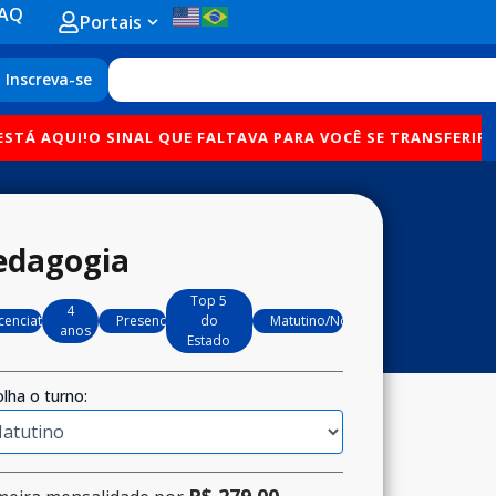
AQ
Open Portais
Portais
Search
Inscreva-se
QUI!
O SINAL QUE FALTAVA PARA VOCÊ SE TRANSFERIR PARA A
edagogia
Top 5
4
icenciatura
Presencial
do
Matutino/Noturno
anos
Estado
lha o turno:
R$ 279,00