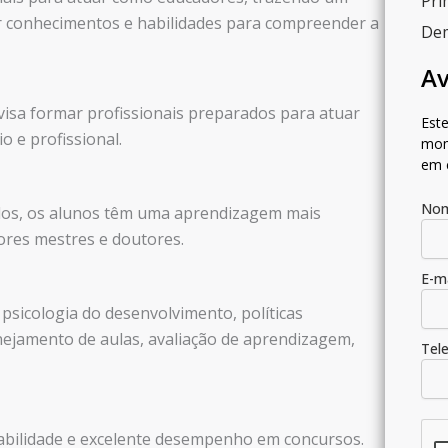
Pri
ar conhecimentos e habilidades para compreender a
Dem
Av
o visa formar profissionais preparados para atuar
Este
o e profissional.
mom
em 
No
údos, os alunos têm uma aprendizagem mais
ores mestres e doutores.
E-m
sicologia do desenvolvimento, políticas
nejamento de aulas, avaliação de aprendizagem,
Tel
abilidade e excelente desempenho em concursos.