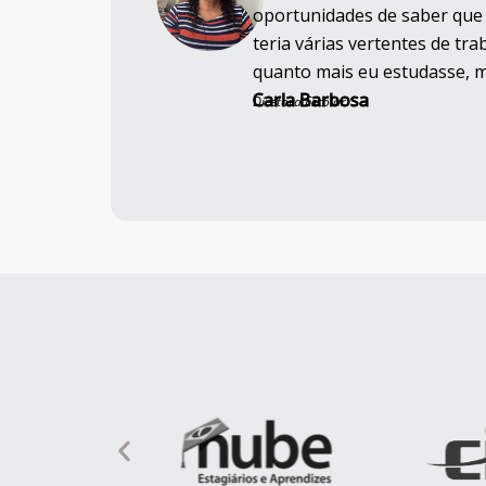
oportunidades de saber que 
teria várias vertentes de tr
quanto mais eu estudasse, ma
Carla Barbosa
Diretora Escolar