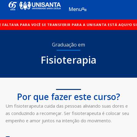
Ir
Menu
para
o
 SE TRANSFERIR PARA A UNISANTA ESTÁ AQUI!
conteúdo
O SINAL QUE FALTAVA PA
Graduação em
Fisioterapia
Por que fazer este curso?
Um fisioterapeuta cuida das pessoas aliviando suas dores e
as conduzindo a recomeçar. Ser fisioterapeuta é colocar seu
empenho e amor juntos na intenção do movimento.