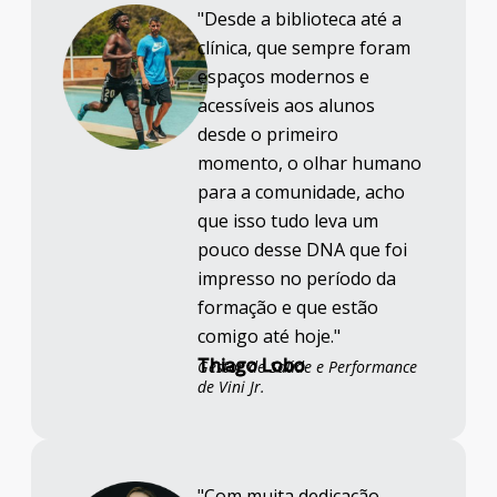
"Desde a biblioteca até a
clínica, que sempre foram
espaços modernos e
acessíveis aos alunos
desde o primeiro
momento, o olhar humano
para a comunidade, acho
que isso tudo leva um
pouco desse DNA que foi
impresso no período da
formação e que estão
comigo até hoje."
Thiago Lobo
Gestor de Saúde e Performance
de Vini Jr.
"Com muita dedicação,