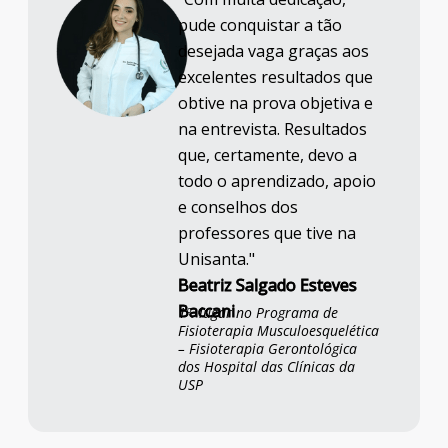
pude conquistar a tão
desejada vaga graças aos
excelentes resultados que
obtive na prova objetiva e
na entrevista. Resultados
que, certamente, devo a
todo o aprendizado, apoio
e conselhos dos
professores que tive na
Unisanta."
Beatriz Salgado Esteves
Baccani
1º. lugar no Programa de
Fisioterapia Musculoesquelética
– Fisioterapia Gerontológica
dos Hospital das Clínicas da
USP