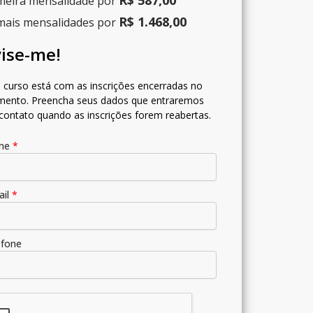
meira mensalidade por
R$ 1.468,00
ais mensalidades por
ise-me!
 curso está com as inscrições encerradas no
ento. Preencha seus dados que entraremos
contato quando as inscrições forem reabertas.
me
*
ail
*
efone