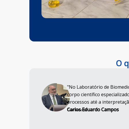
O q
"No Laboratório de Biomedic
corpo científico especializad
processos até a interpretaç
Carlos Eduardo Campos
Coordenador