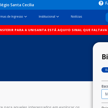
F
légio Santa Cecília
sos
Open Formas de Ingresso
Open Institucional
rmas de Ingresso
Institucional
Notícias
 UNISANTA ESTÁ AQUI!
O SINAL QUE FALTAVA PARA VOCÊ SE T
B
B
Esco
te para aqueles interessados em explorar os