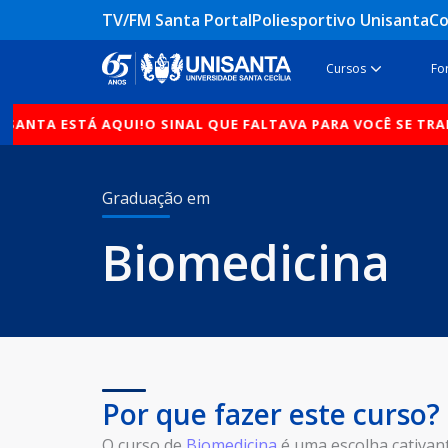
Ir
TV/FM Santa Portal
Poliesportivo Unisanta
Co
para
o
Open Cur
Cursos
Fo
conteúdo
UI!
O SINAL QUE FALTAVA PARA VOCÊ SE TRANSFERIR PARA A
Graduação em
Biomedicina
Por que fazer este curso?
O curso de
Biomedicina
é uma escolha cativan