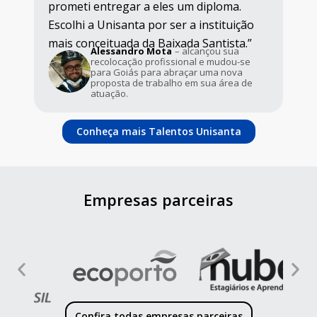
prometi entregar a eles um diploma.
fo
Escolhi a Unisanta por ser a instituição
ce
mais conceituada da Baixada Santista.”
se
Alessandro Mota
– alcançou sua
recolocação profissional e mudou-se
hia
para Goiás para abraçar uma nova
proposta de trabalho em sua área de
atuação.
Conheça mais Talentos Unisanta
Empresas parceiras
Confira todas empresas parceiras