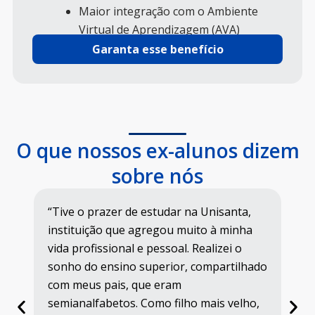
Maior integração com o Ambiente
Virtual de Aprendizagem (AVA)
Garanta esse benefício
O que nossos ex-alunos dizem
sobre nós
hab
“Tive o prazer de estudar na Unisanta,
“E
a
instituição que agregou muito à minha
em
vida profissional e pessoal. Realizei o
ma
sonho do ensino superior, compartilhado
ti
com meus pais, que eram
Fa
semianalfabetos. Como filho mais velho,
ja