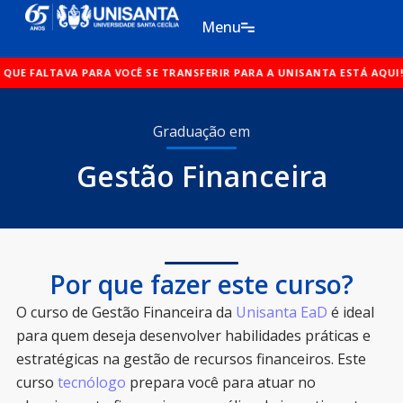
Ir
Menu
para
o
ARA VOCÊ SE TRANSFERIR PARA A UNISANTA ESTÁ AQUI!
conteúdo
O SINAL Q
Graduação em
Gestão Financeira
Por que fazer este curso?
O curso de Gestão Financeira da
Unisanta EaD
é ideal
para quem deseja desenvolver habilidades práticas e
estratégicas na gestão de recursos financeiros. Este
curso
tecnólogo
prepara você para atuar no