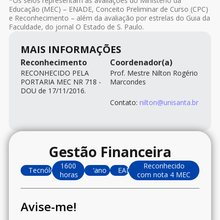
*Os selos representam as avaliações do Ministério da
Educação (MEC) – ENADE, Conceito Preliminar de Curso (CPC)
e Reconhecimento – além da avaliação por estrelas do Guia da
Faculdade, do jornal O Estado de S. Paulo.
MAIS INFORMAÇÕES
Reconhecimento
Coordenador(a)
RECONHECIDO PELA
Prof. Mestre Nilton Rogério
PORTARIA MEC NR 718 -
Marcondes
DOU de 17/11/2016.
Contato:
nilton@unisanta.br
Gestão Financeira
1600
Reconhecido
Tecnólogo
1
ano
EAD
horas
com nota 4 MEC
Avise-me!