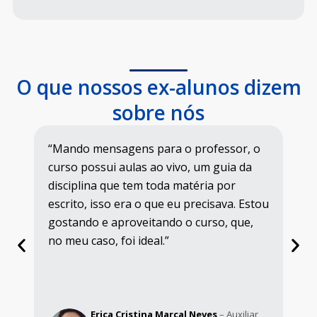
O que nossos ex-alunos dizem
sobre nós
“Mando mensagens para o professor, o
“O
m,
curso possui aulas ao vivo, um guia da
pr
disciplina que tem toda matéria por
pr
.
escrito, isso era o que eu precisava. Estou
pr
u
gostando e aproveitando o curso, que,
dú
o
no meu caso, foi ideal.”
de
qu
ma
Erica Cristina Marçal Neves
– Auxiliar