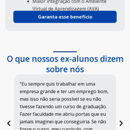
Maior integração com o Ambiente
Virtual de Aprendizagem (AVA)
Garanta esse benefício
O que nossos ex-alunos dizem
sobre nós
“Mando mensagens para o professor, o
bom,
curso possui aulas ao vivo, um guia da
ão
disciplina que tem toda matéria por
ção.
escrito, isso era o que eu precisava. Estou
e eu
gostando e aproveitando o curso, que,
 não
no meu caso, foi ideal.”