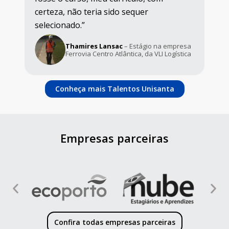
Erica Cristina Marçal Neves
– Auxiliar
mpresa
financeiro da empresa Olam Agrícola,
ística
que faz parte do Centro do Comércio de
Café do Estado de Minas Gerais
Conheça mais Talentos Unisanta
Empresas parceiras
Confira todas empresas parceiras