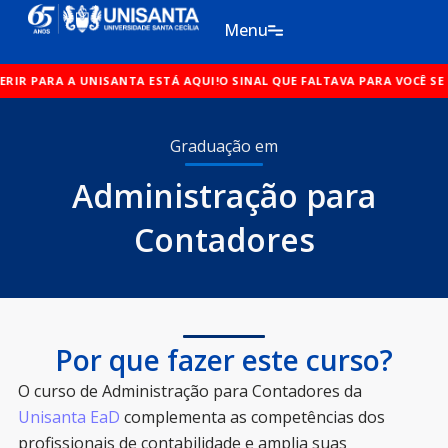
Ir
Menu
para
o
ISANTA ESTÁ AQUI!
conteúdo
O SINAL QUE FALTAVA PARA VOCÊ SE TRANSFERIR PA
Graduação em
Administração para
Contadores
Por que fazer este curso?
O curso de Administração para Contadores da
Unisanta EaD
complementa as competências dos
profissionais de contabilidade e amplia suas