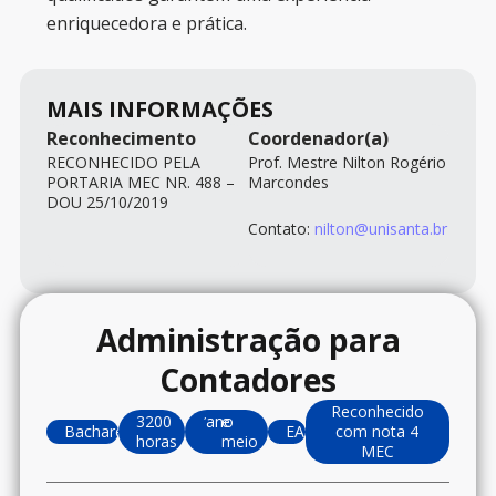
enriquecedora e prática.
MAIS INFORMAÇÕES
Reconhecimento
Coordenador(a)
RECONHECIDO PELA
Prof. Mestre Nilton Rogério
PORTARIA MEC NR. 488 –
Marcondes
DOU 25/10/2019
Contato:
nilton@unisanta.br
Administração para
Contadores
Reconhecido
3200
1.5
ano
e
Bacharelado
EAD
com nota 4
horas
meio
MEC