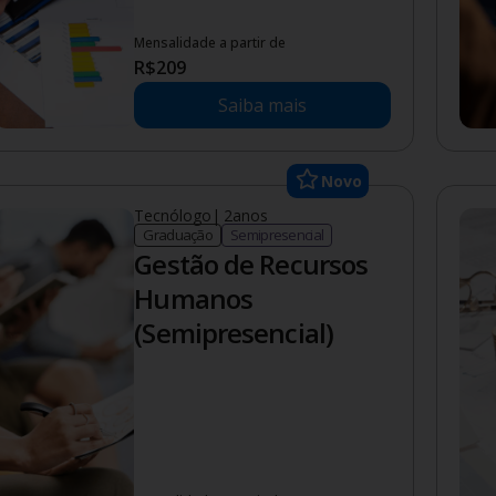
Mensalidade a partir de
R$
209
Saiba mais
Novo
Tecnólogo
|
2
anos
Graduação
Semipresencial
Gestão de Recursos
Humanos
(Semipresencial)