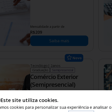
Mensalidade a partir de
R$
209
Saiba mais
Novo
Tecnólogo
|
2
anos
Graduação
Semipresencial
Comércio Exterior
(Semipresencial)
Este site utiliza cookies.
mos cookies para personalizar sua experiência e analisar o