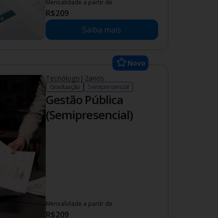
Mensalidade a partir de
R$
209
Saiba mais
Novo
Tecnólogo
|
2
anos
Graduação
Semipresencial
Gestão Pública
(Semipresencial)
Mensalidade a partir de
R$
209