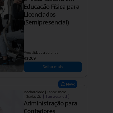
Educação Física para
Licenciados
(Semipresencial)
Mensalidade a partir de
R$
209
Saiba mais
Novo
Bacharelado
|
1.5
ano
e meio
Graduação
Semipresencial
Administração para
Contadores