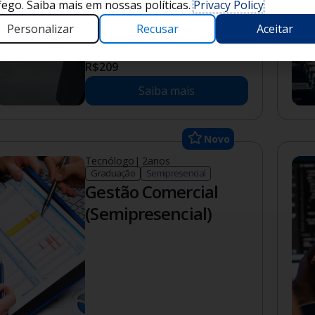
fego. Saiba mais em nossas políticas.
Privacy Policy
Personalizar
Recusar
Aceitar
Mensalidade a partir de
R$
209
Saiba mais
Novo
Tecnólogo
|
2
anos
Graduação
Semipresencial
Gestão Comercial
(Semipresencial)