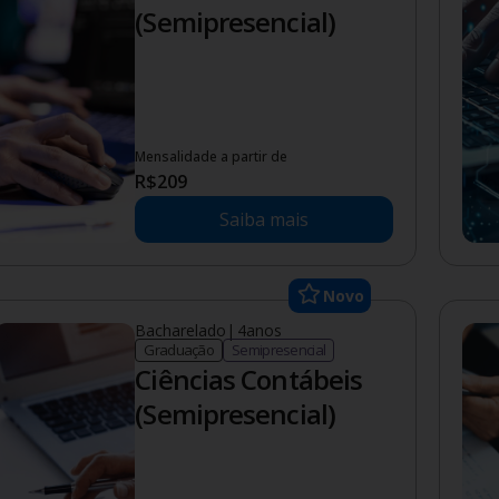
(Semipresencial)
Mensalidade a partir de
R$
209
Saiba mais
Novo
Bacharelado
|
4
anos
Graduação
Semipresencial
Ciências Contábeis
(Semipresencial)