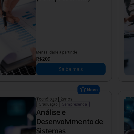
Mensalidade a partir de
R$
209
Saiba mais
Novo
Tecnólogo
|
2
anos
Graduação
Semipresencial
Análise e
Desenvolvimento de
Sistemas