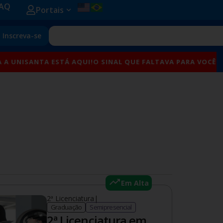
AQ
Open Portais
Portais
Search
Inscreva-se
ANTA ESTÁ AQUI!
O SINAL QUE FALTAVA PARA VOCÊ SE TRANS
Em Alta
2ª Licenciatura
|
Graduação
Semipresencial
2ª Licenciatura em