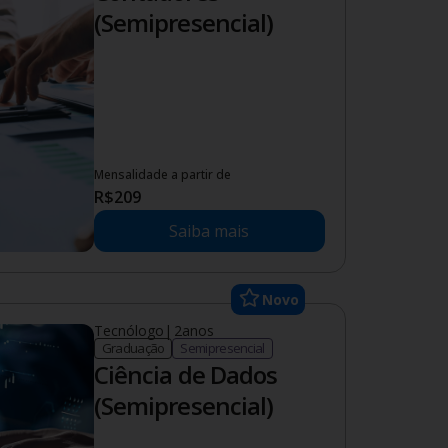
(Semipresencial)
Mensalidade a partir de
R$
209
Saiba mais
Novo
Tecnólogo
|
2
anos
Graduação
Semipresencial
Ciência de Dados
(Semipresencial)