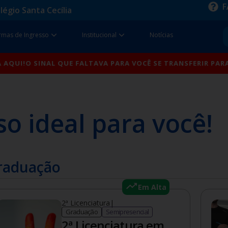
F
légio Santa Cecília
sos
Open Formas de Ingresso
Open Institucional
rmas de Ingresso
Institucional
Notícias
 SINAL QUE FALTAVA PARA VOCÊ SE TRANSFERIR PARA A UNIS
so ideal para você!
raduação
Em Alta
2ª Licenciatura
|
Graduação
Semipresencial
2ª Licenciatura em