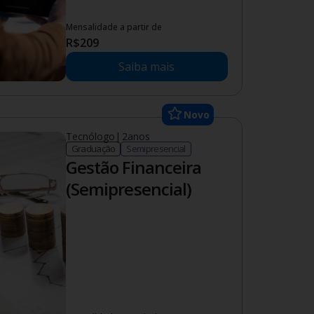
Mensalidade a partir de
R$
209
Saiba mais
Novo
Tecnólogo
|
2
anos
Graduação
Semipresencial
Gestão Financeira
(Semipresencial)