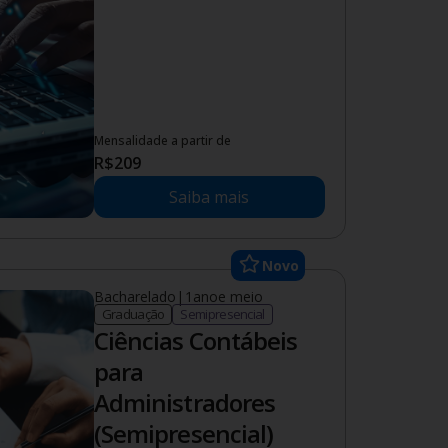
Mensalidade a partir de
R$
209
Saiba mais
Novo
Bacharelado
|
1.5
ano
e meio
Graduação
Semipresencial
Ciências Contábeis
para
Administradores
(Semipresencial)