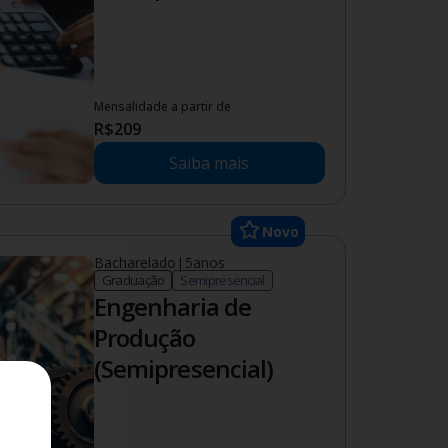
Mensalidade a partir de
R$
209
Saiba mais
Novo
Bacharelado
|
5
anos
Graduação
Semipresencial
Engenharia de
Produção
(Semipresencial)