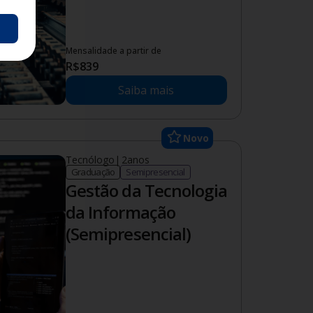
Mensalidade a partir de
R$
839
Saiba mais
Novo
Tecnólogo
|
2
anos
Graduação
Semipresencial
Gestão da Tecnologia
da Informação
(Semipresencial)