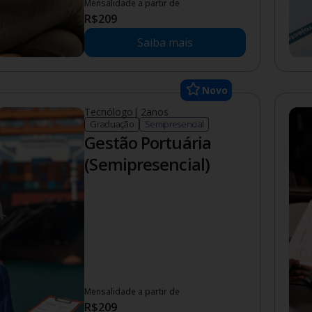
Mensalidade a partir de
R$
209
Saiba mais
Novo
Tecnólogo
|
2
anos
Graduação
Semipresencial
Gestão Portuária
(Semipresencial)
Mensalidade a partir de
R$
209