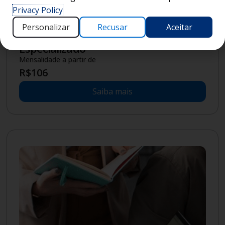
R$
209
Privacy Policy
Saiba mais
Personalizar
Recusar
Aceitar
Novo
Tecnólogo
|
2
anos
Graduação
Semipresencial
Gestão Pública (Semipresencial)
Mensalidade a partir de