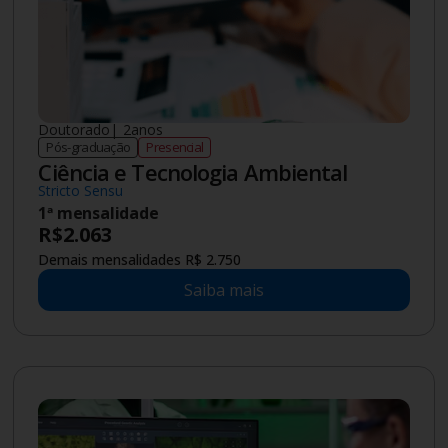
(Semipresencial)
Mensalidade a partir de
R$
209
Saiba mais
Em Alta
Licenciatura
|
2
anos
Graduação
Semipresencial
Licenciatura em Artes Visuais (com