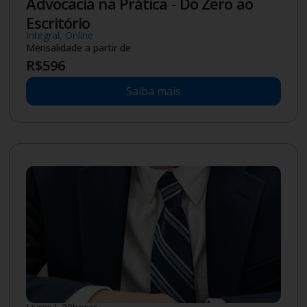
Especialização
|
4
meses
Pós-graduação
EAD
Atendimento Educacional
Especializado
Mensalidade a partir de
R$
106
Saiba mais