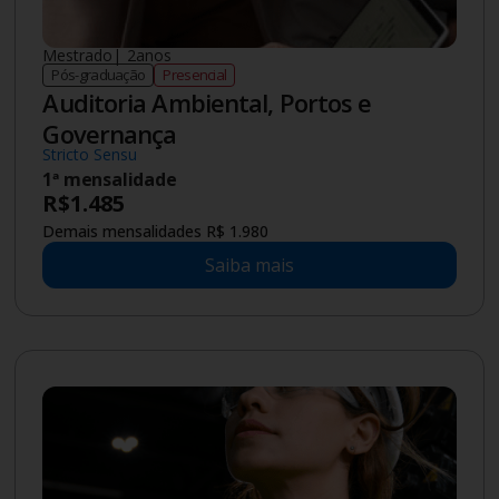
R$
209
Saiba mais
Novo
Tecnólogo
|
2
anos
Graduação
Semipresencial
Inteligência Artificial (IA)
(Semipresencial)
Mensalidade a partir de