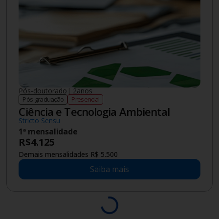
Licenciatura
|
4
anos
Graduação
Semipresencial
Licenciatura em Ciências Biológicas
(Semipresencial)
Mensalidade a partir de
R$
209
Saiba mais
Pós-graduação