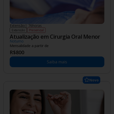
Mestrado
|
2
anos
Pós-graduação
Presencial
Ciência e Tecnologia Ambiental
Stricto Sensu
1ª mensalidade
R$
1.485
Demais mensalidades R$ 1.980