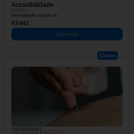
Saiba mais
Novo
Tecnólogo
|
2
anos
Graduação
Semipresencial
Gestão da Tecnologia da Informação
(Semipresencial)
Mensalidade a partir de
R$
209