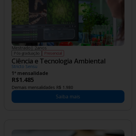
Aproveitamento de Estudos)
(Semipresencial)
Mensalidade a partir de
R$
209
Saiba mais
Novo