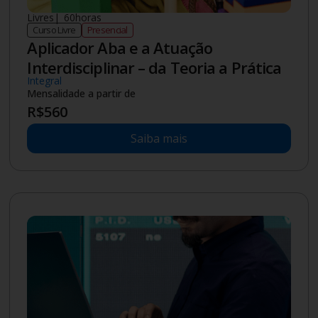
Especialização
|
18
meses
Pós-graduação
Presencial
Automação Inteligente e Sistemas
Especialistas
Mensalidade a partir de
R$
338
Saiba mais