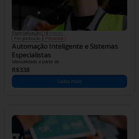
R$
678
Saiba mais
Novo
Licenciatura
|
4
anos
Graduação
Semipresencial
Licenciatura em Artes Visuais