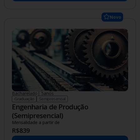
Novo
Bacharelado
|
5
anos
Graduação
Semipresencial
Engenharia de Produção
(Semipresencial)
Mensalidade a partir de
R$
839