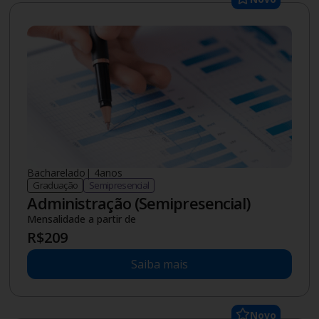
Bacharelado
|
4
anos
Graduação
Semipresencial
Administração (Semipresencial)
Mensalidade a partir de
R$
209
Saiba mais
Novo