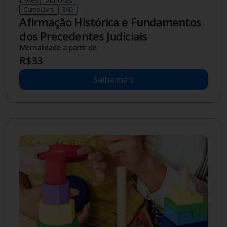
Mestrado
|
2
anos
Pós-graduação
Presencial
Auditoria Ambiental, Portos e
Governança
Stricto Sensu
1ª mensalidade
R$
1.485
Demais mensalidades R$ 1.980
Saiba mais