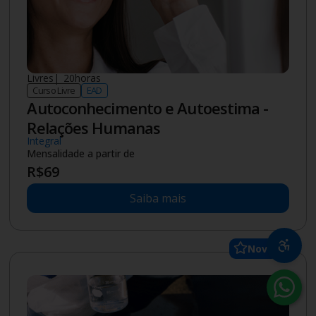
Saiba mais
Pós-doutorado
|
2
anos
Pós-graduação
Presencial
Ciência e Tecnologia Ambiental
Stricto Sensu
1ª mensalidade
R$
4.125