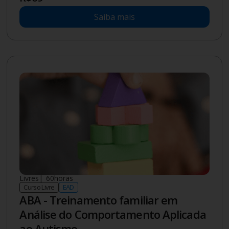
Especialização
|
Pós-graduação
Presencial
Acupuntura
Mensalidade a partir de
R$
575
Saiba mais