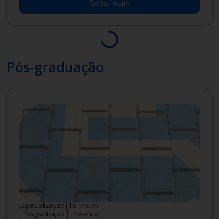
Saiba mais
Novo
Tecnólogo
|
2
anos
Graduação
Semipresencial
Gestão Comercial (Semipresencial)
Mensalidade a partir de
R$
209