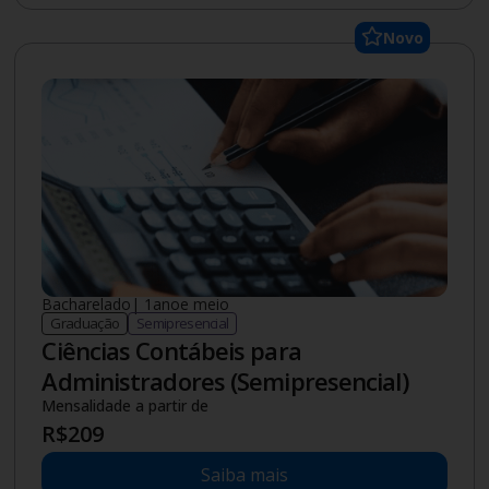
Novo
Bacharelado
|
1.5
ano
e meio
Graduação
Semipresencial
Ciências Contábeis para
Administradores (Semipresencial)
Mensalidade a partir de
R$
209
Saiba mais