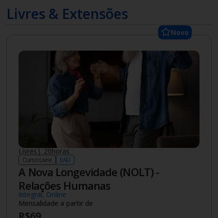
Especialização
|
18
meses
Pós-graduação
Presencial
Acessibilidade
Noturno
Mensalidade a partir de
R$
443
Saiba mais
Novo