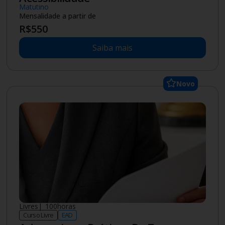
Especialização
|
4
meses
Pós-graduação
EAD
Artes Visuais e a Educação Inclusiva
Mensalidade a partir de
R$
106
Saiba mais