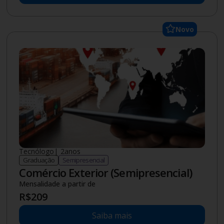
Novo
Tecnólogo
|
2
anos
Graduação
Semipresencial
Comércio Exterior (Semipresencial)
Mensalidade a partir de
R$
209
Saiba mais