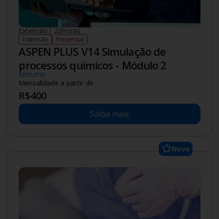
Doutorado
|
2
anos
Pós-graduação
Presencial
Ciência e Tecnologia Ambiental
Stricto Sensu
1ª mensalidade
R$
2.063
Demais mensalidades R$ 2.750
Saiba mais