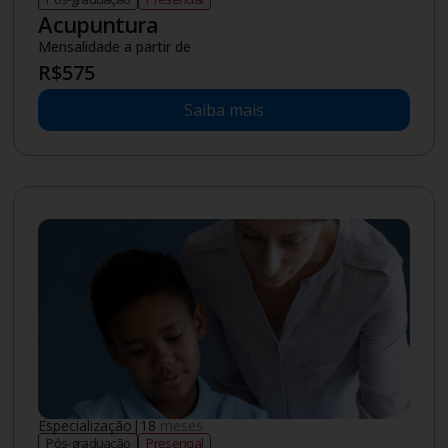
Saiba mais
Novo
Tecnólogo
|
2
anos
Graduação
Semipresencial
Gestão de Recursos Humanos
(Semipresencial)
Mensalidade a partir de