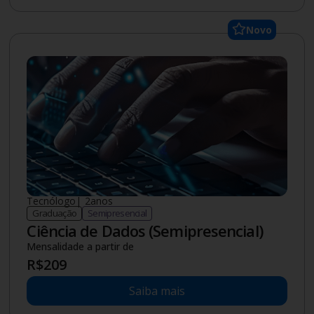
Novo
Tecnólogo
|
2
anos
Graduação
Semipresencial
Ciência de Dados (Semipresencial)
Mensalidade a partir de
R$
209
Saiba mais