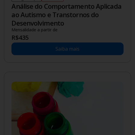
R$
209
Saiba mais
Novo
Tecnólogo
|
2
anos
Graduação
Semipresencial
Gestão Financeira (Semipresencial)
Mensalidade a partir de