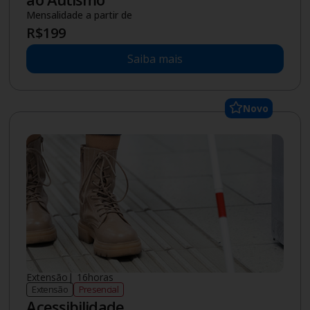
Especialização
|
18
meses
Pós-graduação
Presencial
Análise do Comportamento Aplicada
ao Autismo e Transtornos do
Desenvolvimento
Mensalidade a partir de
R$
435
Saiba mais