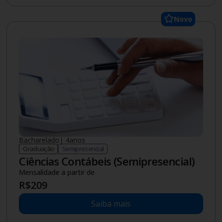
Novo
Bacharelado
|
4
anos
Graduação
Semipresencial
Ciências Contábeis (Semipresencial)
Mensalidade a partir de
R$
209
Saiba mais