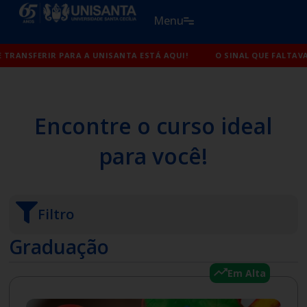
Ir
Menu
para
o
PARA VOCÊ SE TRANSFERIR PARA A UNISANTA ESTÁ AQUI!
conteúdo
O SINAL QUE F
Encontre o curso ideal
para você!
Filtro
Graduação
Em Alta