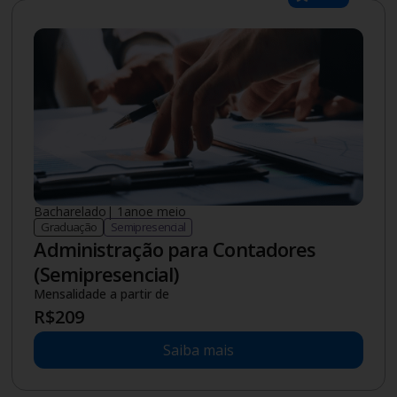
Bacharelado
|
1.5
ano
e meio
Graduação
Semipresencial
Administração para Contadores
(Semipresencial)
Mensalidade a partir de
R$
209
Saiba mais