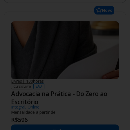
Novo
Livres
|
100
horas
Curso Livre
EAD
Advocacia na Prática - Do Zero ao
Escritório
Integral, Online
Mensalidade a partir de
R$
596