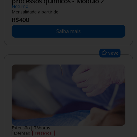
processos químicos - Módulo 2
Noturno
Mensalidade a partir de
R$
400
Saiba mais
Novo
Extensão
|
76
horas
Extensão
Presencial