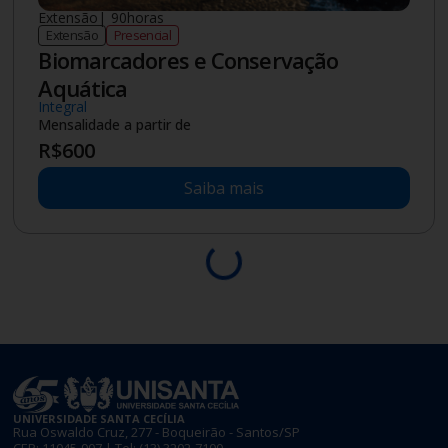
Extensão
|
90
horas
Extensão
Presencial
Biomarcadores e Conservação
Aquática
Integral
Mensalidade a partir de
R$
600
Saiba mais
UNIVERSIDADE SANTA CECÍLIA
Rua Oswaldo Cruz, 277 - Boqueirão - Santos/SP