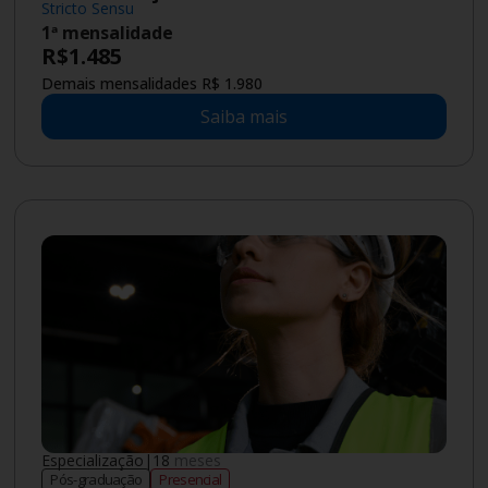
Stricto Sensu
1ª mensalidade
R$
1.485
Demais mensalidades R$ 1.980
Saiba mais
Especialização
|
18
meses
Pós-graduação
Presencial