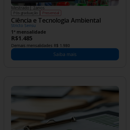
Mestrado
|
2
anos
Pós-graduação
Presencial
Ciência e Tecnologia Ambiental
Stricto Sensu
1ª mensalidade
R$
1.485
Demais mensalidades R$ 1.980
Saiba mais