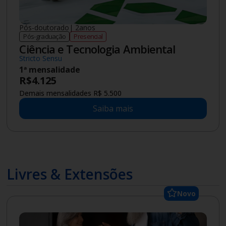
Pós-doutorado
|
2
anos
Pós-graduação
Presencial
Ciência e Tecnologia Ambiental
Stricto Sensu
1ª mensalidade
R$
4.125
Demais mensalidades R$ 5.500
Saiba mais
Livres & Extensões
Novo