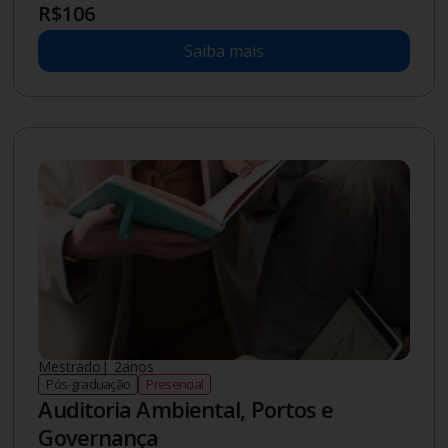
R$
106
Saiba mais
Mestrado
|
2
anos
Pós-graduação
Presencial
Auditoria Ambiental, Portos e
Governança