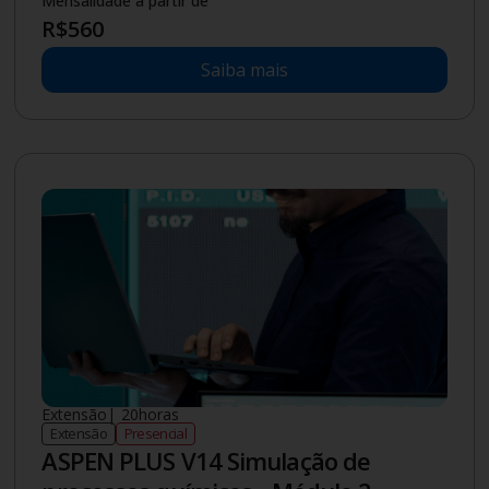
Mensalidade a partir de
R$
560
Saiba mais
Extensão
|
20
horas
Extensão
Presencial
ASPEN PLUS V14 Simulação de