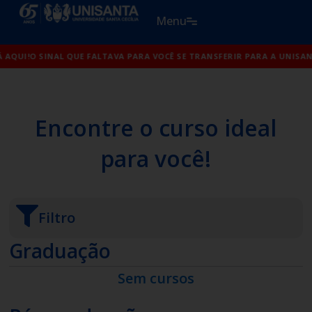
Ir
Menu
para
o
E TRANSFERIR PARA A UNISANTA ESTÁ AQUI!
conteúdo
O SINAL QUE FALTAV
Encontre o curso ideal
para você!
Filtro
Graduação
Sem cursos