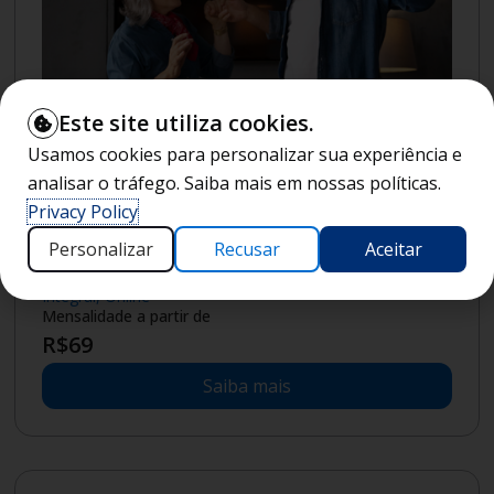
Este site utiliza cookies.
Usamos cookies para personalizar sua experiência e
analisar o tráfego. Saiba mais em nossas políticas.
Livres
|
20
horas
Privacy Policy
Curso Livre
EAD
A Nova Longevidade (NOLT) -
Personalizar
Recusar
Aceitar
Relações Humanas
Integral, Online
Mensalidade a partir de
R$
69
Saiba mais