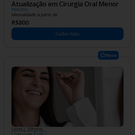
Atualização em Cirurgia Oral Menor
Noturno
Mensalidade a partir de
R$
800
Saiba mais
Novo
Livres
|
20
horas
Curso Livre
EAD