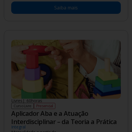
Saiba mais
Livres
|
60
horas
Curso Livre
Presencial
Aplicador Aba e a Atuação
Interdisciplinar – da Teoria a Prática
Integral