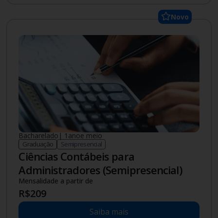
Novo
Bacharelado
|
1.5
ano
e meio
Graduação
Semipresencial
Ciências Contábeis para
Administradores (Semipresencial)
Mensalidade a partir de
R$
209
Saiba mais