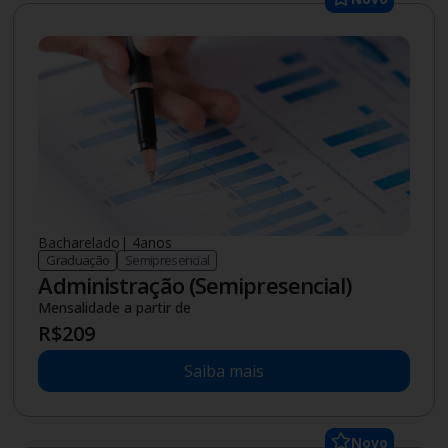
Bacharelado
|
4
anos
Graduação
Semipresencial
Administração (Semipresencial)
Mensalidade a partir de
R$
209
Saiba mais
Novo