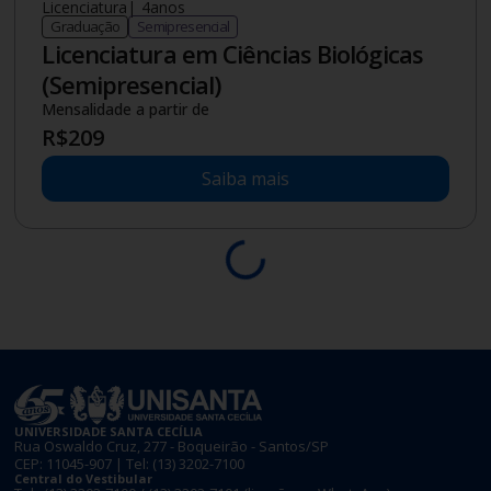
Licenciatura
|
4
anos
Graduação
Semipresencial
Licenciatura em Ciências Biológicas
(Semipresencial)
Mensalidade a partir de
R$
209
Saiba mais
Em Alta