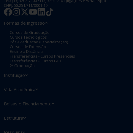
Licenciatura
|
2
anos
Graduação
Semipresencial
Licenciatura em Ciências Biológicas
(com Aproveitamento de Estudos)
(Semipresencial)
Mensalidade a partir de
R$
209
Saiba mais
Novo