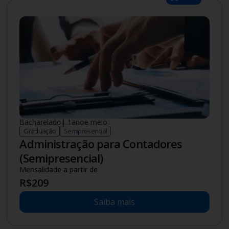
Bacharelado
|
1.5
ano
e meio
Graduação
Semipresencial
Administração para Contadores
(Semipresencial)
Mensalidade a partir de
R$
209
Saiba mais