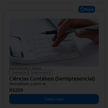
Novo
Bacharelado
|
4
anos
Graduação
Semipresencial
Ciências Contábeis (Semipresencial)
Mensalidade a partir de
R$
209
Saiba mais