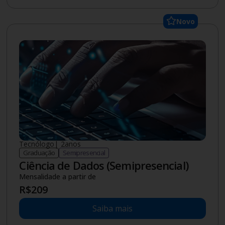
Novo
Tecnólogo
|
2
anos
Graduação
Semipresencial
Ciência de Dados (Semipresencial)
Mensalidade a partir de
R$
209
Saiba mais