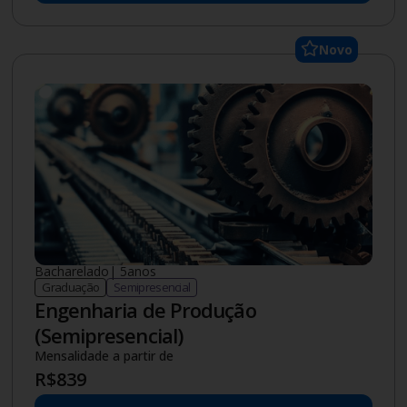
Novo
Bacharelado
|
5
anos
Graduação
Semipresencial
Engenharia de Produção
(Semipresencial)
Mensalidade a partir de
R$
839