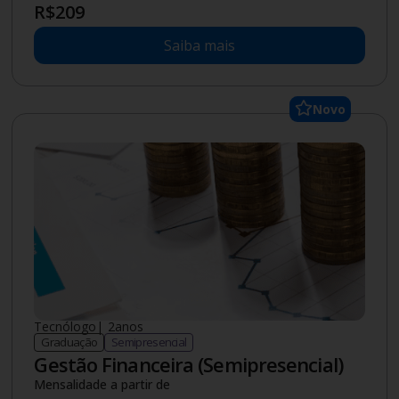
R$
209
Saiba mais
Novo
Tecnólogo
|
2
anos
Graduação
Semipresencial
Gestão Financeira (Semipresencial)
Mensalidade a partir de