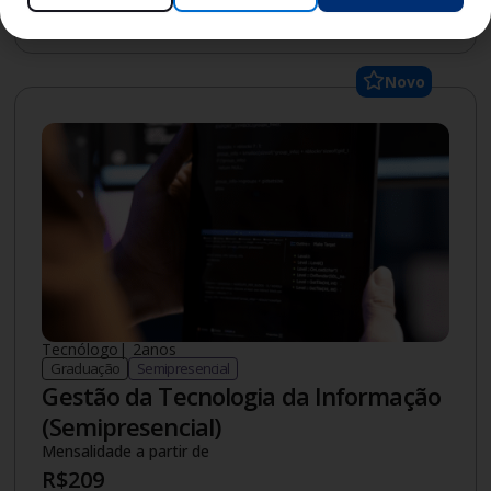
Saiba mais
Novo
Tecnólogo
|
2
anos
Graduação
Semipresencial
Gestão da Tecnologia da Informação
(Semipresencial)
Mensalidade a partir de
R$
209