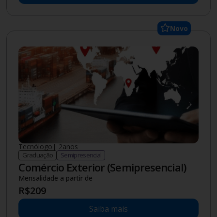
Novo
Tecnólogo
|
2
anos
Graduação
Semipresencial
Comércio Exterior (Semipresencial)
Mensalidade a partir de
R$
209
Saiba mais