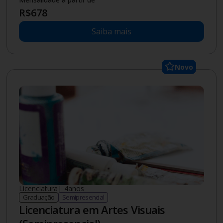
R$
678
Saiba mais
Novo
Licenciatura
|
4
anos
Graduação
Semipresencial
Licenciatura em Artes Visuais