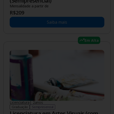
(Semipresencial)
Mensalidade a partir de
R$
209
Saiba mais
Em Alta
Licenciatura
|
2
anos
Graduação
Semipresencial
Licenciatura em Artes Visuais (com