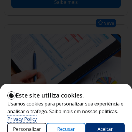
Saiba mais
Novo
Este site utiliza cookies.
Tecnólogo
|
2
anos
Graduação
Semipresencial
Usamos cookies para personalizar sua experiência e
Gestão Comercial (Semipresencial)
analisar o tráfego. Saiba mais em nossas políticas.
Mensalidade a partir de
Privacy Policy
R$
209
Personalizar
Recusar
Aceitar