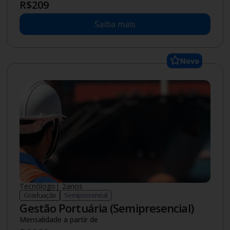
R$
209
Saiba mais
Novo
Tecnólogo
|
2
anos
Graduação
Semipresencial
Gestão Portuária (Semipresencial)
Mensalidade a partir de