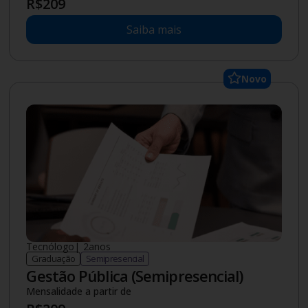
R$
209
Saiba mais
Novo
Tecnólogo
|
2
anos
Graduação
Semipresencial
Gestão Pública (Semipresencial)
Mensalidade a partir de