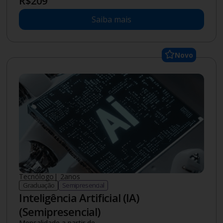
R$
209
Saiba mais
Novo
Tecnólogo
|
2
anos
Graduação
Semipresencial
Inteligência Artificial (IA)
(Semipresencial)
Mensalidade a partir de