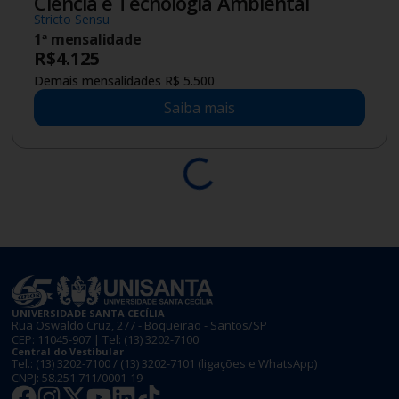
Ciência e Tecnologia Ambiental
Stricto Sensu
1ª mensalidade
R$
4.125
Demais mensalidades R$ 5.500
Saiba mais
UNIVERSIDADE SANTA CECÍLIA
Rua Oswaldo Cruz, 277 - Boqueirão - Santos/SP
CEP: 11045-907 | Tel:
(13) 3202-7100
Central do Vestibular
Tel.:
(13) 3202-7100
/
(13) 3202-7101
(ligações e WhatsApp)
CNPJ: 58.251.711/0001-19