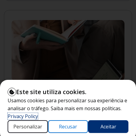
Mestrado
|
2
anos
Pós-graduação
Presencial
Este site utiliza cookies.
Auditoria Ambiental, Portos e
Usamos cookies para personalizar sua experiência e
Governança
analisar o tráfego. Saiba mais em nossas políticas.
Stricto Sensu
Privacy Policy
1ª mensalidade
R$
1.485
Personalizar
Recusar
Aceitar
Demais mensalidades R$ 1.980