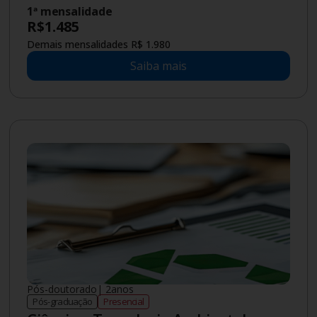
1ª mensalidade
R$
1.485
Demais mensalidades R$ 1.980
Saiba mais
Pós-doutorado
|
2
anos
Pós-graduação
Presencial