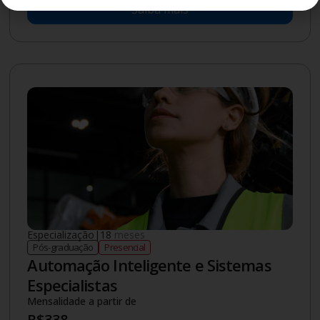
Saiba mais
Especialização
|
18
meses
Pós-graduação
Presencial
Automação Inteligente e Sistemas
Especialistas
Mensalidade a partir de
R$
338