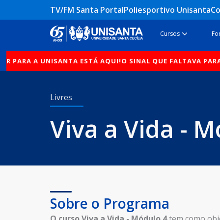
Ir
TV/FM Santa Portal
Poliesportivo Unisanta
Co
para
o
Open Cur
Cursos
Fo
conteúdo
R PARA A UNISANTA ESTÁ AQUI!
O SINAL QUE FALTAVA PARA V
Livres
Viva a Vida - 
Sobre o Programa
O curso
Viva a Vida - Módulo 4
tem como obje