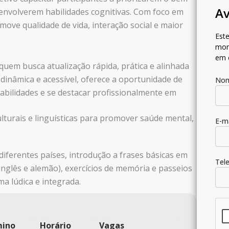
Av
envolverem habilidades cognitivas. Com foco em
move qualidade de vida, interação social e maior
Este
mom
em 
 quem busca atualização rápida, prática e alinhada
inâmica e acessível, oferece a oportunidade de
No
bilidades e se destacar profissionalmente em
ulturais e linguísticas para promover saúde mental,
E-m
diferentes países, introdução a frases básicas em
Tel
 inglês e alemão), exercícios de memória e passeios
a lúdica e integrada.
mino
Horário
Vagas