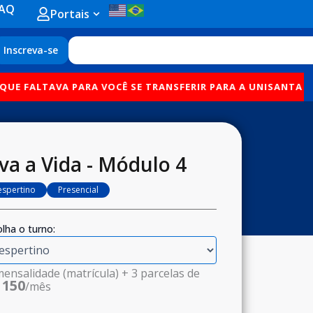
AQ
Open Portais
Portais
Search
Inscreva-se
E FALTAVA PARA VOCÊ SE TRANSFERIR PARA A UNISANTA EST
va a Vida - Módulo 4
espertino
Presencial
lha o turno:
mensalidade (matrícula) + 3 parcelas de
 150
/mês