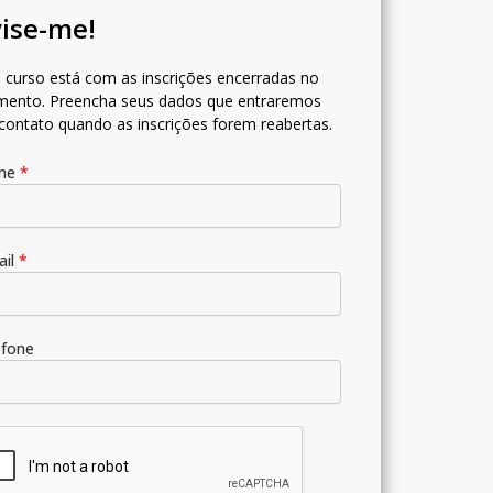
ise-me!
 curso está com as inscrições encerradas no
ento. Preencha seus dados que entraremos
contato quando as inscrições forem reabertas.
me
*
ail
*
efone