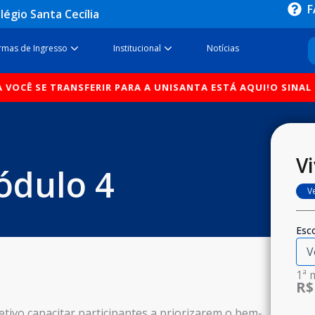
F
légio Santa Cecília
sos
Open Formas de Ingresso
Open Institucional
rmas de Ingresso
Institucional
Notícias
OCÊ SE TRANSFERIR PARA A UNISANTA ESTÁ AQUI!
O SINAL QU
Vi
Módulo 4
V
Esco
1ª 
R$
tivo capacitar participantes a priorizarem o bem-